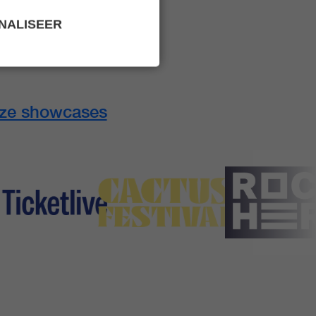
NALISEER
nze showcases