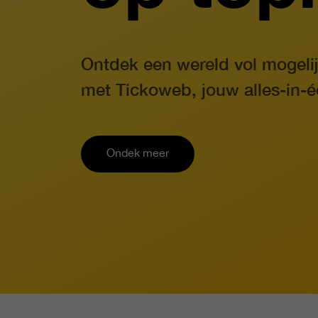
Showcases
Insights
Ontdek een wereld vol mogeli
met Tickoweb, jouw alles-in-éé
Pricing
Ondek meer
Help & conta
Start mijn event