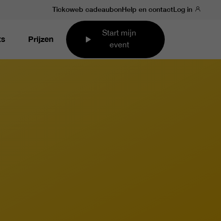
Tickoweb cadeaubon
Help en contact
Log in
Start mijn
ts
Prijzen
event
s betalen