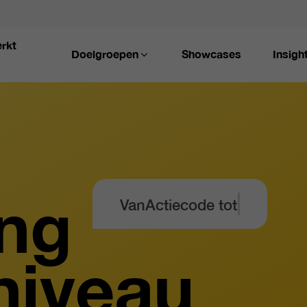
rkt
Doelgroepen
Showcases
Insigh
t
ing
Van
Actiecode tot Zorgeloo
niveau