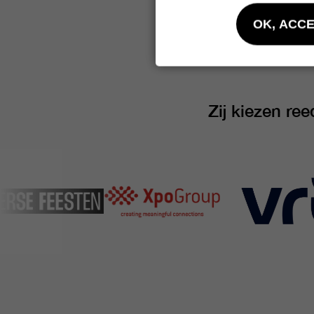
OK, ACC
Zij kiezen re