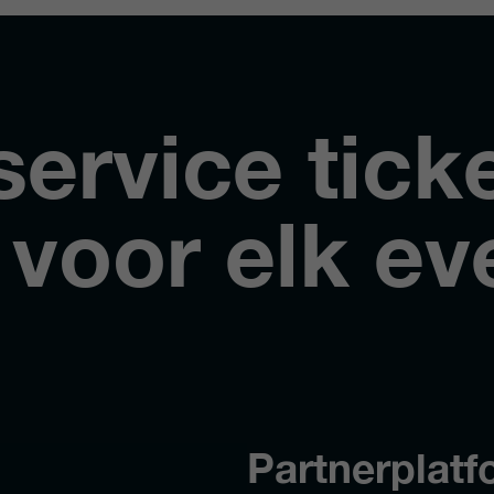
service tick
 voor elk ev
Partnerplatf