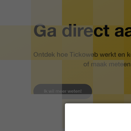
Ga direct a
Ontdek hoe Tickoweb werkt en ko
of maak meteen
Ik wil meer weten!