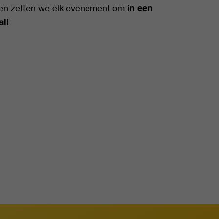
i
n een
men zetten we elk evenement om
al!