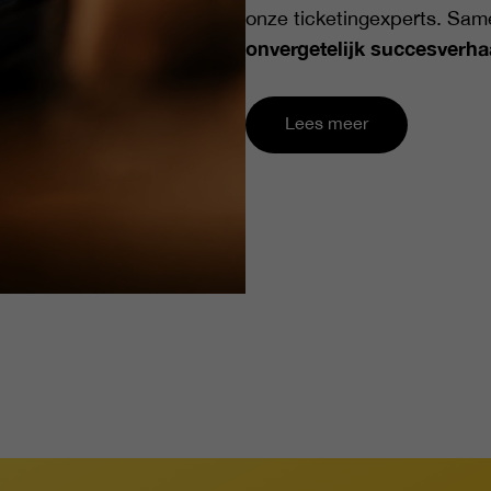
onze ticketingexperts. Sa
onvergetelijk succesverha
Lees meer